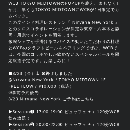
WCB TOKYO MIDTOWNのPOPUPを終え、まもなく1
か月。早くもTOKYO MIDTOWNにWCBが1日限定でカ
ムバック。
この度インド料理レストラン『 Nirvana New York 』
とのクロスコラボレーションが決定🤝東京・六本木と静
岡・用宗でイベントを開催します。
敏腕シェフが手掛けるスパイスの効いたこだわりの料理
とWCBのクラフトビールをペアリングでぜひ。WCBで
は、今回のコラボでしか飲めないスペシャルビールを限
定醸造予定です。お楽しみに！
■8/23（金）🗼
※終了しました
@Nirvana New York / TOKYO MIDTOWN 1F
FREE FLOW / ¥10,000（税込）
※事前予約優先
8/23 Nirvana New York ご予約はこちら
▶Session❶ 17:00-19:00 ビュッフェ +（ 120分WCB
飲み放題 ）
▶Session❷ 20:00-22:00 ビュッフェ +（ 120分WCB