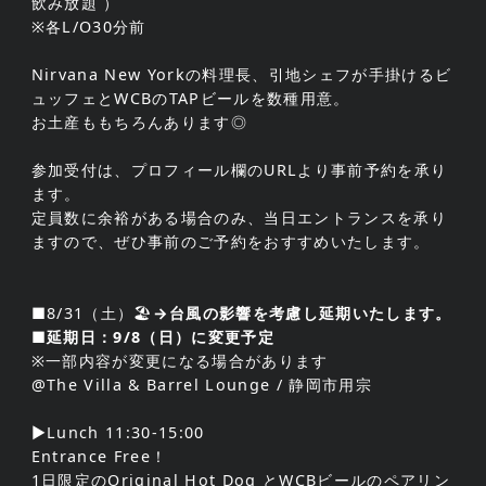
飲み放題 ）
※各L/O30分前
Nirvana New Yorkの料理長、引地シェフが手掛けるビ
ュッフェとWCBのTAPビールを数種用意。
お土産ももちろんあります◎
参加受付は、プロフィール欄のURLより事前予約を承り
ます。
定員数に余裕がある場合のみ、当日エントランスを承り
ますので、ぜひ事前のご予約をおすすめいたします。
■8/31（土）🏖️
→台風の影響を考慮し延期いたします。
■延期日：9/8（日）に変更予定
※一部内容が変更になる場合があります
@The Villa & Barrel Lounge / 静岡市用宗
▶Lunch 11:30-15:00
Entrance Free！
1日限定のOriginal Hot Dog とWCBビールのペアリン